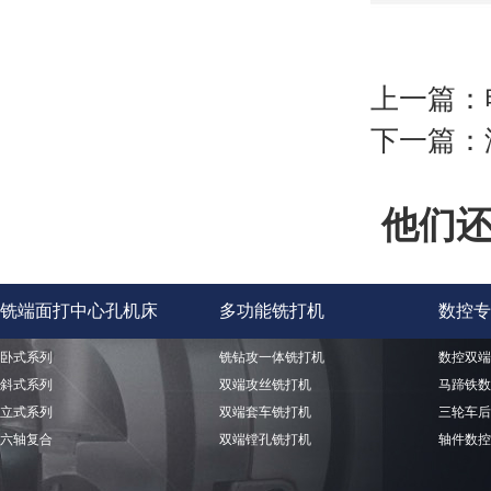
上一篇：
下一篇：
他们
铣端面打中心孔机床
多功能铣打机
数控专
卧式系列
铣钻攻一体铣打机
数控双端
斜式系列
双端攻丝铣打机
马蹄铁数
立式系列
双端套车铣打机
三轮车后
六轴复合
双端镗孔铣打机
轴件数控