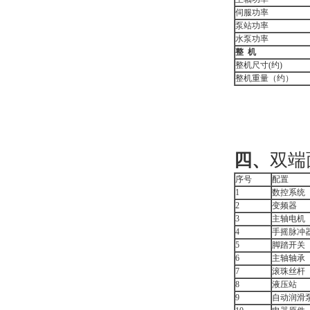
伺服功率
泵站功率
水泵功率
整
机
整机尺寸(约)
整机重量（约）
四、
双端
序号
配置
1
数控系统
2
变频器
3
主轴电机
4
手摇脉冲
5
脚踏开关
6
主轴轴承
7
滚珠丝杆
8
液压站
9
自动润滑