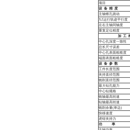
项目
设 备 精 度
主轴锥孔跳动
XZ运行轨迹平行度
左右主轴同轴度
重复定位精度
加 工
中心孔深度一致性
总长尺寸误差
中心孔表面粗糙度
端面表面粗糙度
设
备
参
数
工件长度范围
夹持直径范围
铣削直径范围
最大钻孔能力
中心钻规格
铣轴最高转速
钻轴最高转速
铣削余量(单边)
快移速度
虎钳夹持力
功
率
主轴功率