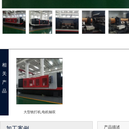
相
关
产
品
大型铣打机,电机轴双
产品描述
加工案例