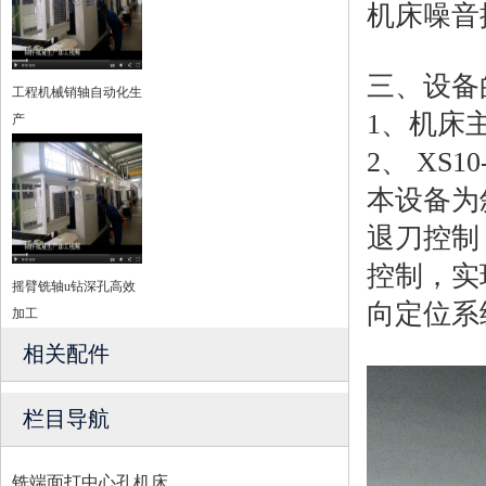
机床噪音控
三、设备
工程机械销轴自动化生
1、机床
产
2、 XS
本设备为
退刀控制
控制，实
摇臂铣轴u钻深孔高效
向定位系
加工
相关配件
栏目导航
铣端面打中心孔机床