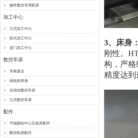
轴件数控专用机床
加工中心
立式加工中心
卧式加工中心
3
、床身
龙门加工中心
刚性。H
数控车床
构，严格
车铣复合
精度达到
线轨斜床身
自动化数控车床
立式数控车床
配件
平端面钻中心孔机床配件
数控机床配件