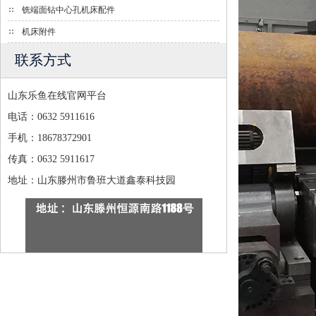
铣端面钻中心孔机床配件
机床附件
联系方式
山东乐鱼在线官网平台
电话：0632 5911616
手机：18678372901
传真：0632 5911617
地址：山东滕州市鲁班大道鑫泰科技园