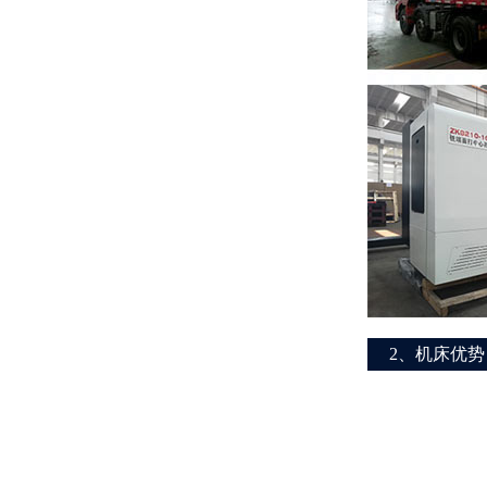
2、机床优势