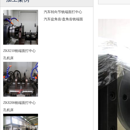
汽车转向节铣端面打中心
汽车盆角齿/盘角齿铣端面
ZK8210铣端面打中心
孔机床
ZK8206铣端面打中心
孔机床