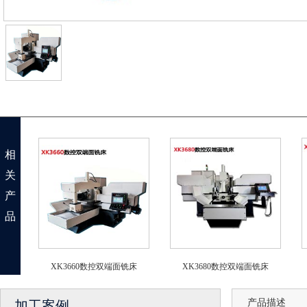
相
关
产
品
XK3660数控双端面铣床
XK3680数控双端面铣床
产品描述
加工案例