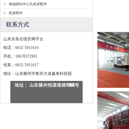
铣端面钻中心孔机床配件
机床附件
联系方式
山东乐鱼在线官网平台
电话：0632 5911616
手机：18678372901
传真：0632 5911617
地址：山东滕州市鲁班大道鑫泰科技园