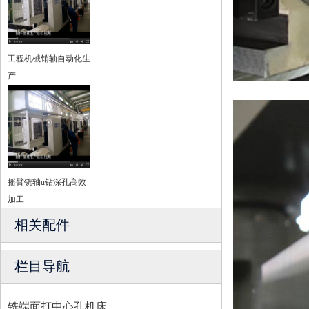
工程机械销轴自动化生
产
摇臂铣轴u钻深孔高效
加工
相关配件
栏目导航
铣端面打中心孔机床