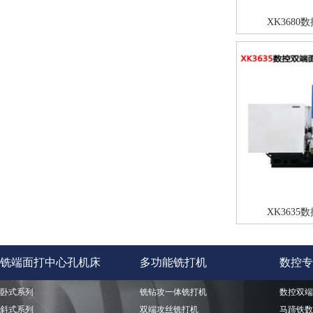
XK368
XK363
铣端面打中心孔机床
多功能铣打机
数控专
卧式系列
铣钻攻一体铣打机
数控双端
斜式系列
双端攻丝铣打机
马蹄铁数