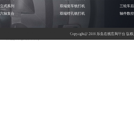
立式系列
双端套车铣打机
三轮车后
六轴复合
双端镗孔铣打机
轴件数控
天行体育·（TX SPORTS）官方网站
|
天行在线官网
|
MKSPORTS体育
|
mk手机注册
|
Copyright@ 2016 乐鱼在线官网平台 版权所有 A
MK体育(中国)国际平台
|